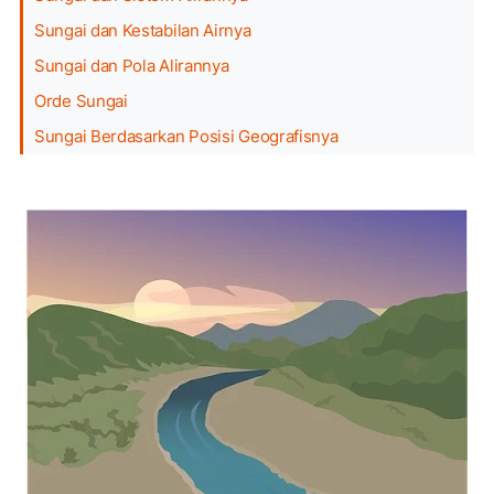
Sungai dan Kestabilan Airnya
Sungai dan Pola Alirannya
Orde Sungai
Sungai Berdasarkan Posisi Geografisnya