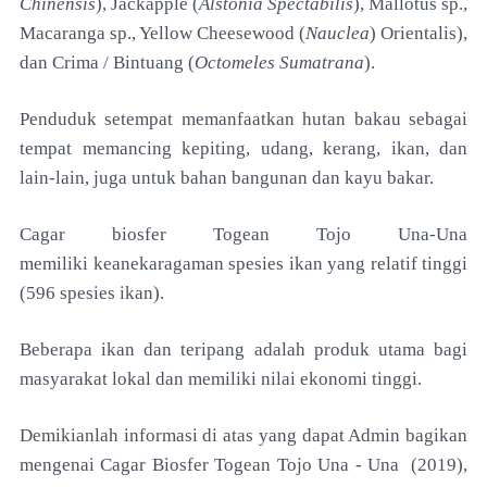
Chinensis
), Jackapple
(
Alstonia Spectabilis
), Mallotus sp.,
Macaranga sp., Yellow
Cheesewood (
Nauclea
) Orientalis),
dan Crima / Bintuang
(
Octomeles Sumatrana
).
Penduduk setempat memanfaatkan hutan bakau
sebagai
tempat memancing kepiting, udang, kerang,
ikan, dan
lain-lain, juga untuk bahan bangunan dan
kayu bakar.
Cagar biosfer Togean Tojo Una-Una
memiliki
keanekaragaman spesies ikan yang relatif tinggi
(596
spesies ikan).
Beberapa ikan dan teripang adalah
produk utama bagi
masyarakat lokal dan memiliki nilai
ekonomi tinggi.
Demikianlah informasi di atas yang dapat Admin bagikan
mengenai
Cagar Biosfer Togean Tojo Una - Una (2019),