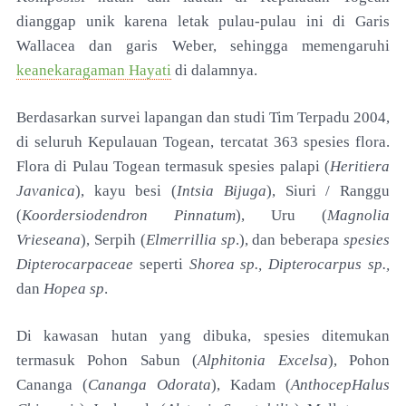
dianggap unik karena
letak pulau-pulau ini di Garis
Wallacea dan garis Weber,
sehingga memengaruhi
keanekaragaman Hayati
di
dalamnya.
Berdasarkan survei lapangan dan studi Tim
Terpadu 2004,
di seluruh Kepulauan Togean, tercatat
363 spesies flora.
Flora di Pulau Togean termasuk
spesies palapi (
Heritiera
Javanica
), kayu besi (
Intsia
Bijuga
), Siuri / Ranggu
(
Koordersiodendron Pinnatum
),
Uru (
Magnolia
Vrieseana
), Serpih (
Elmerrillia sp
.), dan
beberapa
spesies
Dipterocarpaceae
seperti
Shorea sp.,
Dipterocarpus sp.,
dan
Hopea sp
.
Di kawasan hutan yang dibuka, spesies ditemukan
termasuk Pohon
Sabun (
Alphitonia Excelsa
), Pohon
Cananga (
Cananga
Odorata
), Kadam (
AnthocepHalus